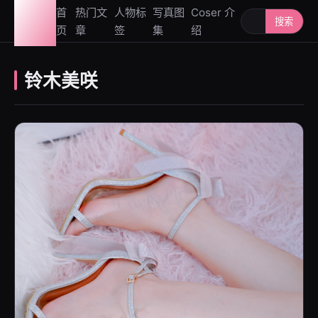
图鉴
首
热门文
人物标
写真图
Coser 介
搜索人物或写
搜索
页
章
签
集
绍
社
铃木美咲