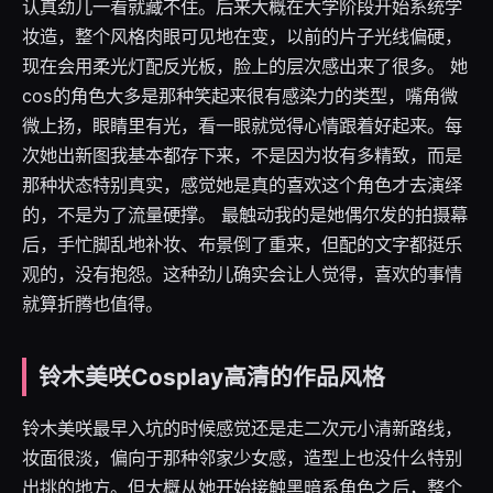
认真劲儿一看就藏不住。后来大概在大学阶段开始系统学
妆造，整个风格肉眼可见地在变，以前的片子光线偏硬，
现在会用柔光灯配反光板，脸上的层次感出来了很多。 她
cos的角色大多是那种笑起来很有感染力的类型，嘴角微
微上扬，眼睛里有光，看一眼就觉得心情跟着好起来。每
次她出新图我基本都存下来，不是因为妆有多精致，而是
那种状态特别真实，感觉她是真的喜欢这个角色才去演绎
的，不是为了流量硬撑。 最触动我的是她偶尔发的拍摄幕
后，手忙脚乱地补妆、布景倒了重来，但配的文字都挺乐
观的，没有抱怨。这种劲儿确实会让人觉得，喜欢的事情
就算折腾也值得。
铃木美咲Cosplay高清的作品风格
铃木美咲最早入坑的时候感觉还是走二次元小清新路线，
妆面很淡，偏向于那种邻家少女感，造型上也没什么特别
出挑的地方。但大概从她开始接触黑暗系角色之后，整个