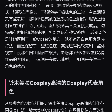
人的创作方向就转了。 转变最明显的是她的妆面处理方
式。眼尾拉得很长，下眼睑会打橘棕色的晕染，有点泪眼
又有点凌厉，那种矛盾感放在黑系角色上刚好。服装上她
明显在细节上花了心思，盔甲类道具不会直接买成品，边
缘都有做旧和破损处理，打灯之后有种实战感。 后期调色
是让她区别于一般Coser的地方，她不追青白色那套网感
打法，而是保留了一些暖色底，高光压得比较克制，整体
视觉上没那么网红但耐看很多。老粉都说她越来越往影像
作品的方向靠，与其说是在展示造型，不如说是在讲一个
角色的状态。
铃木美咲Cosplay高清的Cosplay代表角
色
从经典角色到新热门IP，铃木美咲Cosplay高清的创作范
围极其广泛。铃木美咲Cosplay高清在场景搭建方面的出