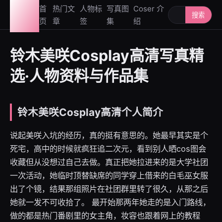
图鉴
首
热门文
人物标
写真图
Coser 介
搜索人物或写
搜索
页
章
签
集
绍
社
铃木美咲Cosplay高清写真精
选·人物资料与作品集
铃木美咲Cosplay高清个人简介
说起美咲入坑的经历，真的挺有意思的。她最早其实是个
死宅，高中的时候就疯狂追二次元，看到别人晒cos图会
收藏但从没想过自己去做。真正把她拉进来的是大学社团
一次活动，她临时顶替缺席的同学穿上借来的白毛巫女服
出了个镜，结果那组照片在社团群里转了很久，从那之后
她就一发不可收拾了。 最开始那两年她走的是入门路线，
做的都是热门番剧里的女主角，妆容也跟着网上的教程