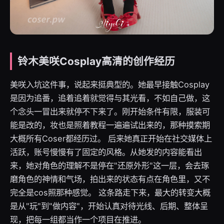
铃木美咲Cosplay高清的创作经历
美咲入坑这件事，说起来挺典型的。她最早接触Cosplay
是因为追番，追着追着就觉得与其光看，不如自己做，这
个念头一冒出来就停不下来了。刚开始条件有限，服装可
能是改的，妆也是照着教程一遍遍试出来的，那种摸索期
大概所有Coser都经历过。 后来她真正开始在社交媒体上
活跃，账号慢慢有了固定的风格。从她发的内容能看出
来，她对角色的理解不是停在"还原外形"这一层，会去琢
磨角色的神情和气场，拍出来的状态有点在角色里，又不
完全是cos照那种感觉。 这条路走下来，最大的转变大概
是从"玩"到"做内容"，开始认真对待光线、后期、整体呈
现，把每一组都当作一个项目在推进。