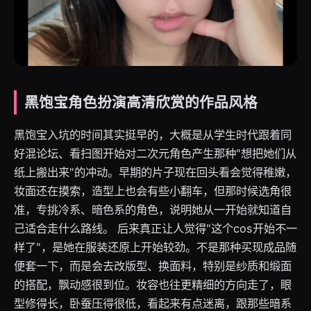
黑饱宝角色扮演高清欣赏的作品风格
黑饱宝入坑的时间其实挺早的，大概是从学生时代跟着同
好混论坛、看扫图开始对二次元角色产生那种"想把她们从
纸上搬出来"的冲动。早期的片子现在回头看会觉得稚嫩，
妆面还在摸索，造型上也会有些小翻车，但那时候选角很
准，专挑冷系、暗色系的角色，说明她从一开始就知道自
己适合走什么路线。 后来真正让人觉得"这个cos开始不一
样了"，是她在服装还原上开始较劲。不是那种买现成品随
便套一下，而是会去改版型、换面料，特别是纱质和缎面
的搭配，飘动感很到位。妆容也往更精细的方向走了，眼
型修得长，卧蚕压得很低，看起来有点迷离，跟那些暗系