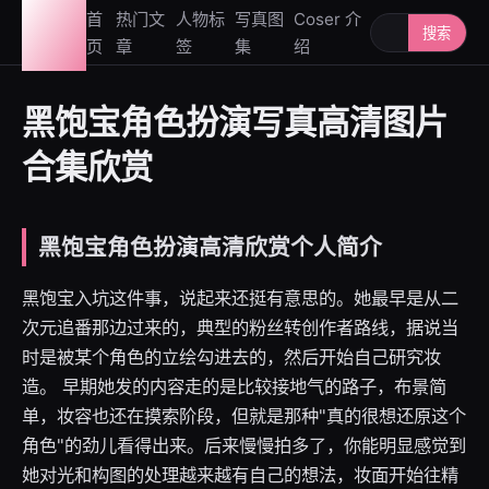
图鉴
首
热门文
人物标
写真图
Coser 介
搜索人物或写
搜索
页
章
签
集
绍
社
黑饱宝角色扮演写真高清图片
合集欣赏
黑饱宝角色扮演高清欣赏个人简介
黑饱宝入坑这件事，说起来还挺有意思的。她最早是从二
次元追番那边过来的，典型的粉丝转创作者路线，据说当
时是被某个角色的立绘勾进去的，然后开始自己研究妆
造。 早期她发的内容走的是比较接地气的路子，布景简
单，妆容也还在摸索阶段，但就是那种"真的很想还原这个
角色"的劲儿看得出来。后来慢慢拍多了，你能明显感觉到
她对光和构图的处理越来越有自己的想法，妆面开始往精