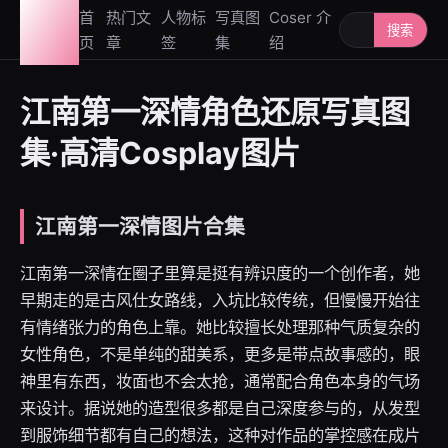
图鉴
首
热门文
人物标
写真图
Coser 介
搜索人物或写
搜索
页
章
签
集
绍
社
江南第一深情角色还原写真图
集·高清Cosplay图片
江南第一深情图片合集
江南第一深情在圈子里算是挺有辨识度的一个创作者，她
早期走的是古风仕女路线，入坑比较传统，但慢慢开始往
有情绪张力的角色上靠。她比较擅长处理那种气质复杂的
女性角色，不是单纯的甜美系，更多是带点故事感的，眼
神里有东西，妆面也不会太抢，通常配合角色本身的气场
来设计。据说她的造型很多都是自己深度参与的，从发型
到服饰细节都有自己的想法，这种对作品的掌控感在成片