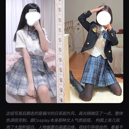
这组写真后期走的是偏冷的日系胶片风，高光稍微压了一点，整体
色调很克制，跟Cosplay本身那种文人气质挺搭。 构图上有几张
用了大面积留白，人物偏置在画面边缘，视线引导很自然，看着不