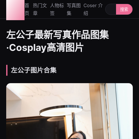
图鉴
首
热门文
人物标
写真图
Coser 介
搜索人物或写
搜索
页
章
签
集
绍
社
左公子最新写真作品图集
·Cosplay高清图片
左公子图片合集