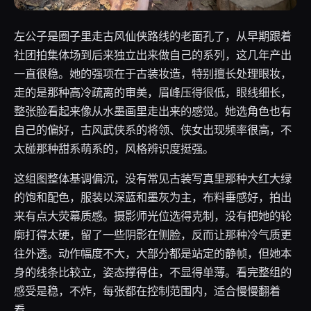
左公子是圈子里走古风仙侠路线的老面孔了，从早期跟着
社团拍集体场到后来独立出来做自己的系列，这几年产出
一直很稳。她的强项在于古装妆造，特别擅长处理眼妆，
走的是那种高冷疏离的审美，眉峰压得很低，眼线细长，
整张脸看起来像从水墨画里走出来的感觉。她选角色也有
自己的偏好，古风武侠系的将领、侠女出现频率很高，不
太碰那种甜系萌系的，风格辨识度挺强。
这组图整体基调偏沉，没有常见古装写真里那种大红大绿
的饱和配色，服装以深蓝和墨灰为主，布料垂感好，拍出
来有点大荧幕质感。摄影师光位选得克制，没有把她的轮
廓打得太硬，留了一些阴影在侧脸，反而让那种冷气质更
往外透。动作幅度不大，大部分都是站定的静帧，但她本
身的线条比较立，姿态撑得住，不显得单薄。看完整组的
感受是稳，不炸，每张都在控制范围内，适合慢慢翻着
看。