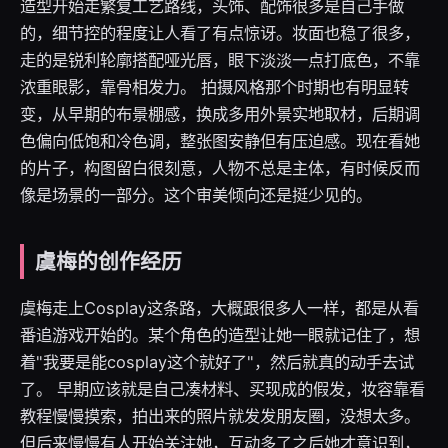
造型开始走繁复工艺路线，头饰、配饰很多是自己手做
的，细节控的程度让人看了有点惊讶。妆面也稳了很多，
走的是锐利轮廓搭配哑光唇，眼下淡淡一点打底色，不靠
浓重眼影，靠骨相发力。 拍摄风格那个时期也有明显转
变，从早期的布景棚感，换成多用外景实地取材，后期调
色偏向低饱和冷色调，整张图安静但有压迫感。现在看她
的片子，构图留白很刻意，人物不总是主体，有时候反而
像是场景的一部分。这个审美倾向还是挺少见的。
虞梅的创作经历
虞梅走上Cosplay这条路，大概跟很多人一样，都是从看
番追游戏开始的。某个角色的造型让她一眼就记住了，想
着"我要是能cosplay这个就好了"，然后就真的动手去试
了。 早期应该就是自己凑材料、买现成的假发，妆容靠看
教程慢慢摸索，拍出来的照片就发发朋友圈，没想太多。
但后来慢慢有人开始关注她，互动多了之后她才意识到，