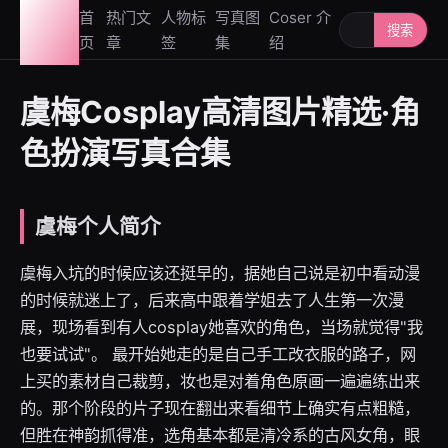
图鉴
首
热门文
人物标
写真图
Coser 介
搜索人物或写
搜索
页
章
签
集
绍
社
虞梅Cosplay高清图片精选·角
色扮演写真合集
虞梅个人简介
虞梅入坑的时候应该还挺早的，据她自己说是初中看动漫
的时候就迷上了，后来高中跟着学姐去了人生第一次漫
展，现场看到有人cosplay她喜欢的角色，当场就觉得"我
也要试试"。 最开始她走的是自己手工改衣服的路子，网
上买的素材自己裁剪，妆也是对着角色原画一遍遍练出来
的。那个阶段的片子现在翻出来看细节上确实有点粗糙，
但胜在神韵抓得准，选角基本都是清冷系的古风女角，眼