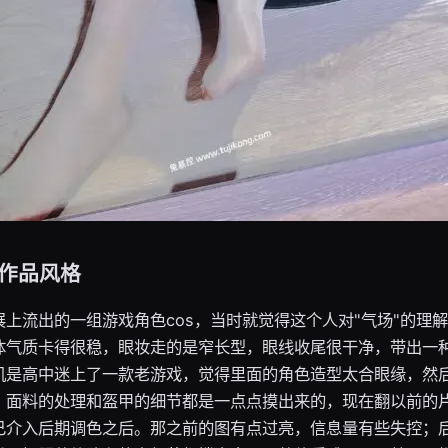
作品风格
上流出的一组游戏角色cos，当时就觉得这个人对"气场"的理
体气质卡得很稳，眼妆走的是窄长型，眼线收尾很干净，带出一
机是高中迷上了一款老游戏，觉得里面的角色造型太合眼缘，然
，面料的处理和盔甲的细节都是一点点摸出来的，现在翻以前的
己介入后期调色之后。那之前的图有点过亮，信息量有些失控；