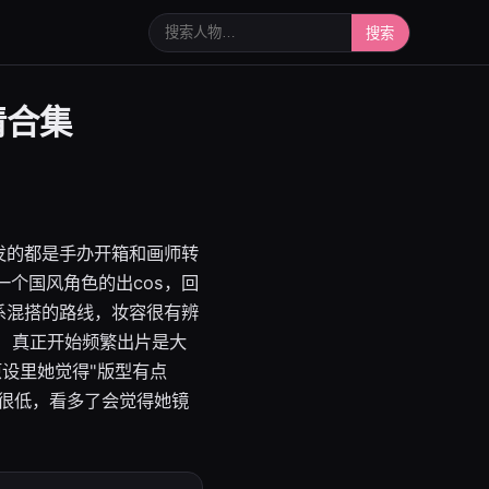
搜索人物或写真
搜索
清合集
发的都是手办开箱和画师转
一个国风角色的出cos，回
系混搭的路线，妆容很有辨
 真正开始频繁出片是大
原设里她觉得"版型有点
很低，看多了会觉得她镜