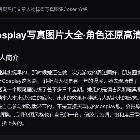
首页
热门文章
人物标签
写真图集
Coser 介绍
splay写真图片大全·角色还原高
人简介
她其实挺早的，那时候她还在做二次元游戏的周边同好，朋友圈
Cosplay这条路。 转折点大概是有一年的漫展，她去现场看了
据说一个眼尾画法练了差不多三个星期。她走的是偏古风和暗黑
她本人本来就偏白的底色，出来的效果有种纸片人站起来的感觉。
自己参与到改版环节的，不是直接买现成的cosplay服，会把
通调整。后期修图风格也有自己的一套，偏胶片色调，饱和度压得
，挺上头的。