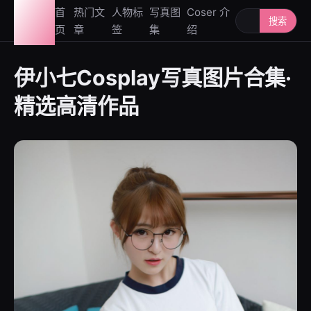
图鉴
首
热门文
人物标
写真图
Coser 介
搜索人物或写
搜索
页
章
签
集
绍
社
伊小七Cosplay写真图片合集·
精选高清作品