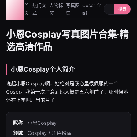
图鉴
首
热门文
人物标
写真图
Coser 介
搜索人物或写
搜索
页
章
签
集
绍
社
小恩Cosplay写真图片合集·精
选高清作品
小恩Cosplay个人简介
说起小恩Cosplay啊，她绝对是我心里很佩服的一个
Coser。我第一次注意到她大概是五六年前了，那时候她
还在上学吧，出的片子
昵称：
小恩Cosplay
领域：
Cosplay / 角色扮演