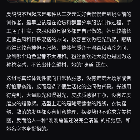
夏鸽鸽不想起床是那种从二次元爱好者慢慢走到镜头前的
创作者，最早应该是在论坛和群里分享服装制作过程，手
工底子扎实，衣服和道具很多都是自己做的。她比较擅长
走偏古风和日系混搭的方向，妆容喜欢做哑光质感，眼睛
画得比较有神但不张扬，整体气质介于温柔和清冷之间，
放到哪个角色里都不太违和。粉丝喜欢她大概也是因为这
种稳定感，不管出什么题材，她的"味道"还在。
这组写真整体调性偏向日常私服感，没有走宏大场景或者
棚拍那条路，反而是选了很生活化的空间做背景。光线用
得克制，大量顺光和漫射光，皮肤质感很干净，没有过度
磨皮的蜡像感。造型上走的是随意慵懒的路线，衣物褶
皱、散落的发丝都没有刻意整理，摆姿势也不追求完美构
图，反而给人一种"刚刚睡醒还没完全清醒"的松弛感，和
她名字本身挺搭的。