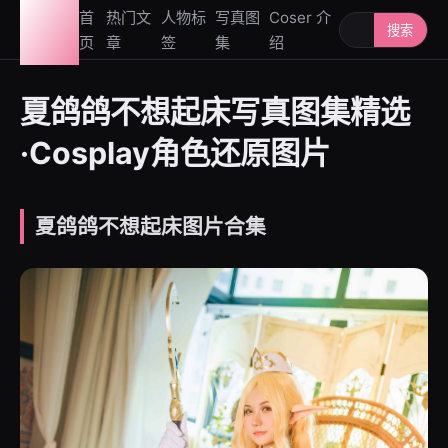
图鉴
首
热门文
人物标
写真图
Coser 介
搜索人物或写
搜索
页
章
签
集
绍
社
夏鸽鸽不想起床写真图集精选
·Cosplay角色还原图片
夏鸽鸽不想起床图片合集