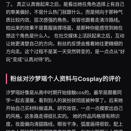
了。 真正认真做起来之后，能看出她在角色选择上有自己
的审美偏好，不是什么热门就跟什么，而是倾向于那种气
质比较内敛、层次感强的角色，妆容也跟着走清冷路线。
拍出来的效果不是靠服装撑场面，是那种你能感觉到她在
想这个角色是什么人。 在社交媒体上活跃起来之后，互动
让她更清楚自己的方向，粉丝的反馈会推着她往更精细的
方向走。这个过程不是某一天突然转变的，是一点点从"好
玩"变成"认真对待"的。
粉丝对汐梦瑶个人资料与Cosplay的评价
汐梦瑶好像是从高中时期开始接触cos的，最早是跟着同
学一起去漫展，看到别人的装扮就彻底被种草了。后来她
开始自己买材料做道具、研究妆容，一点一点摸索出自己
的风格，这条路走得挺扎实的。 她的作品风格很有辨识
度，妆面偏向清甜路线，眼妆干净，弧度画得很软，配上