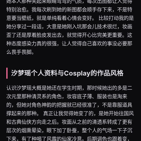
她本人那种笑起来眼睛弯弯的气质，每次出图都让人觉得
特别治愈。我每次刷到她的新图都会顺手存下来，不是特
意要当壁纸，就是单纯看着心情会变好。 比较打动我的是
她分享过一段话，大意是她刚入坑那会儿技术很烂，妆画
歪了还是厚着脸皮发出去，就觉得开心比完美更重要。这
种态度感染力真的很强，让人觉得自己喜欢的事没必要那
么畏手畏脚。
汐梦瑶个人资料与Cosplay的作品风格
认识汐梦瑶大概是她还在学生时期，那时候她出的多是二
次元里那种清灵系的角色，妆容底子薄、服装也是淘来
的，但她对角色神韵的把握就已经很准了，不是靠服道具
撑起来的那种。 真正让我觉得她变了的，是她开始往国风
和古典仙侠方向走之后。妆面从之前的清透系转成了更有
层次的烟熏晕染，眼下加了卧蚕，整个人的气场一下子沉
下来，有了种喝了风露的仙家冷意。后期调色也跟着变，