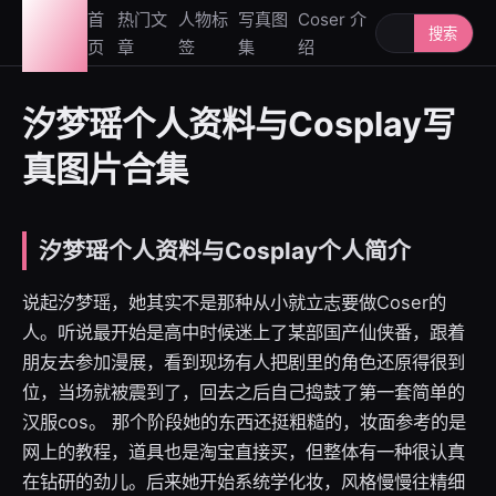
图鉴
首
热门文
人物标
写真图
Coser 介
搜索人物或写
搜索
页
章
签
集
绍
社
汐梦瑶个人资料与Cosplay写
真图片合集
汐梦瑶个人资料与Cosplay个人简介
说起汐梦瑶，她其实不是那种从小就立志要做Coser的
人。听说最开始是高中时候迷上了某部国产仙侠番，跟着
朋友去参加漫展，看到现场有人把剧里的角色还原得很到
位，当场就被震到了，回去之后自己捣鼓了第一套简单的
汉服cos。 那个阶段她的东西还挺粗糙的，妆面参考的是
网上的教程，道具也是淘宝直接买，但整体有一种很认真
在钻研的劲儿。后来她开始系统学化妆，风格慢慢往精细