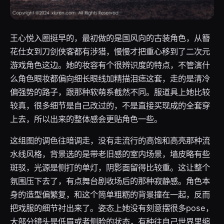
王心悦入圈挺早的，最初做的是国风向的古装角色，从簪
花仕女到刀剑侠客都有涉猎，慢慢才把重心移到了二次元
游戏角色这边。她的妆容有个很辨识度的特点，不管演什
么角色眼妆都偏向细长眼线加精描泪痣这套，走的是清冷
偏强势的路子，跟那种软萌系截然不同。服道具上她比较
较真，很多细节是自己改过的，不是直接买现成的全套穿
上去，所以出来的整体感会更贴角色一些。
这组图的调色往暗调走，没有走流行的高饱和高亮那种流
水线风格，背景选的是带老旧感的室内场景，墙皮略有些
斑驳，光源是侧打的单灯，阴影面留得比较重。这让整个
氛围压下去了，有点舞台剧收场后的那种寂静感。角色本
身的造型偏繁复，和这个简单粗粝的背景撞在一起，反而
把戏服的细节衬出来了。姿态上她没有刻意摆很多pose，
大部分镜头是低眉或者侧脸的状态，有种往自己世界里缩