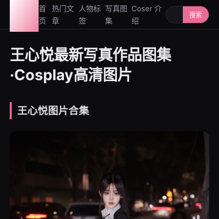
图鉴
首
热门文
人物标
写真图
Coser 介
搜索人物或写
搜索
页
章
签
集
绍
社
王心悦最新写真作品图集
·Cosplay高清图片
王心悦图片合集