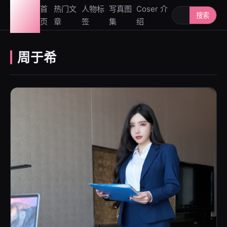
图鉴
首
热门文
人物标
写真图
Coser 介
搜索人物或写
搜索
页
章
签
集
绍
社
周于希