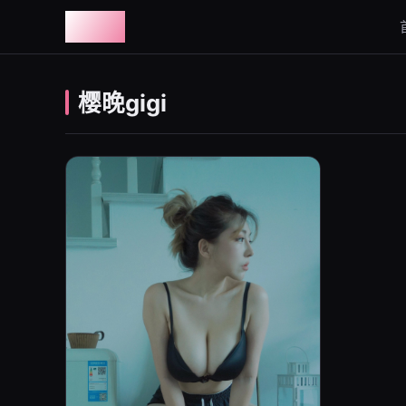
图鉴社
樱晚gigi