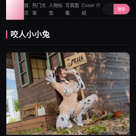
图鉴
首
热门文
人物标
写真图
Coser 介
搜索人物或写
搜索
页
章
签
集
绍
社
咬人小小兔