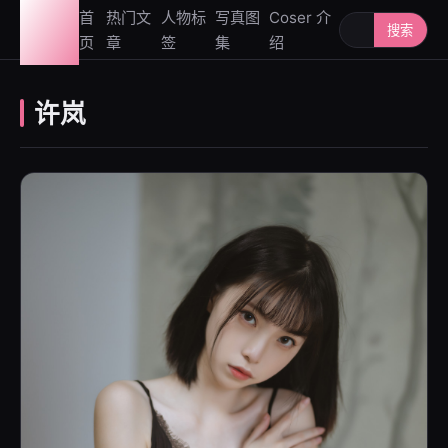
图鉴
首
热门文
人物标
写真图
Coser 介
搜索人物或写
搜索
页
章
签
集
绍
社
许岚