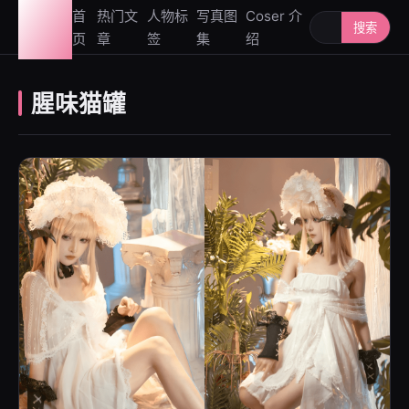
图鉴
首
热门文
人物标
写真图
Coser 介
搜索人物或写
搜索
页
章
签
集
绍
社
腥味猫罐