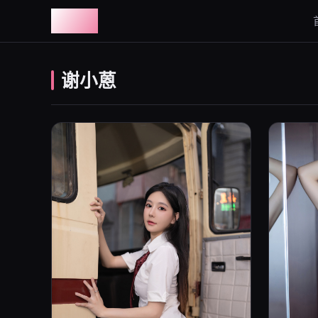
图鉴社
谢小蒽