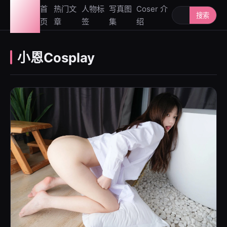
图鉴
首
热门文
人物标
写真图
Coser 介
搜索人物或写
搜索
页
章
签
集
绍
社
小恩Cosplay