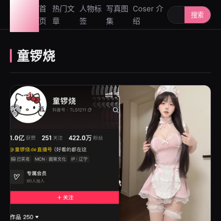
图鉴
首
热门文
人物标
写真图
Coser 介
搜索人物或写
搜索
页
章
签
集
绍
社
童锣烧