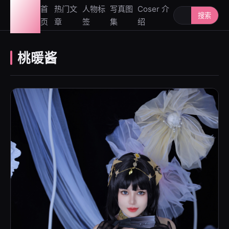
图鉴
首
热门文
人物标
写真图
Coser 介
搜索人物或写
搜索
页
章
签
集
绍
社
桃暖酱