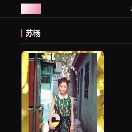
图鉴社
苏畅