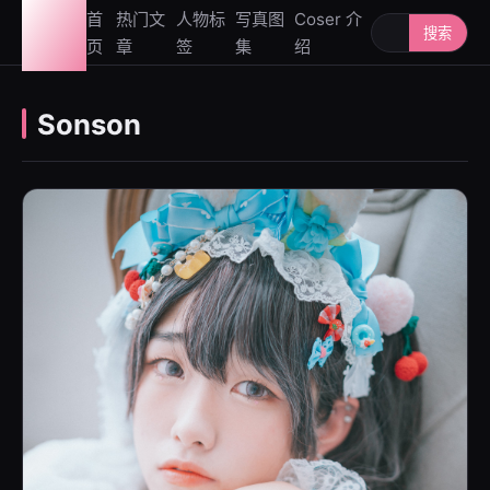
图鉴
首
热门文
人物标
写真图
Coser 介
搜索人物或写
搜索
页
章
签
集
绍
社
Sonson