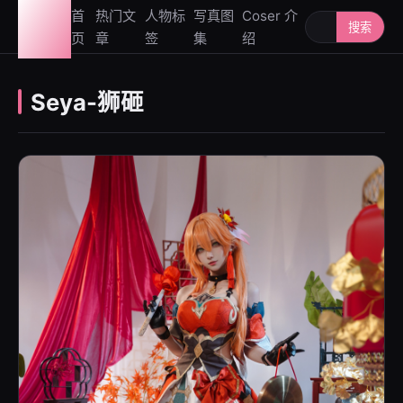
图鉴
首
热门文
人物标
写真图
Coser 介
搜索人物或写
搜索
页
章
签
集
绍
社
Seya-狮砸