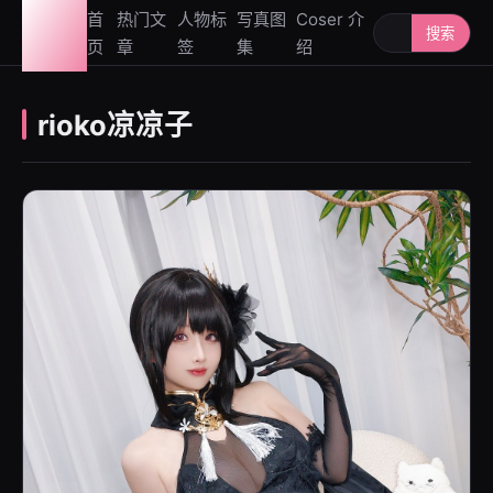
图鉴
首
热门文
人物标
写真图
Coser 介
搜索人物或写
搜索
页
章
签
集
绍
社
rioko凉凉子