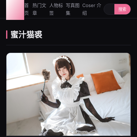
图鉴
首
热门文
人物标
写真图
Coser 介
搜索人物或写
搜索
页
章
签
集
绍
社
蜜汁猫裘