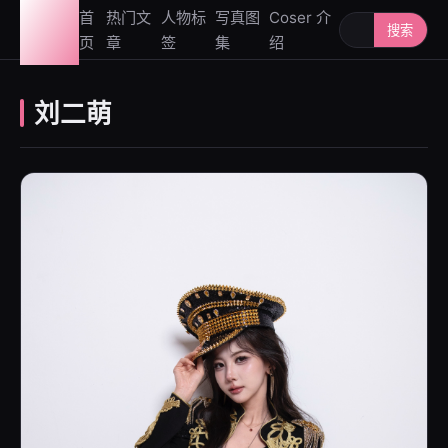
图鉴
首
热门文
人物标
写真图
Coser 介
搜索人物或写
搜索
页
章
签
集
绍
社
刘二萌