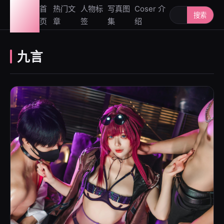
图鉴
首
热门文
人物标
写真图
Coser 介
搜索人物或写
搜索
页
章
签
集
绍
社
九言