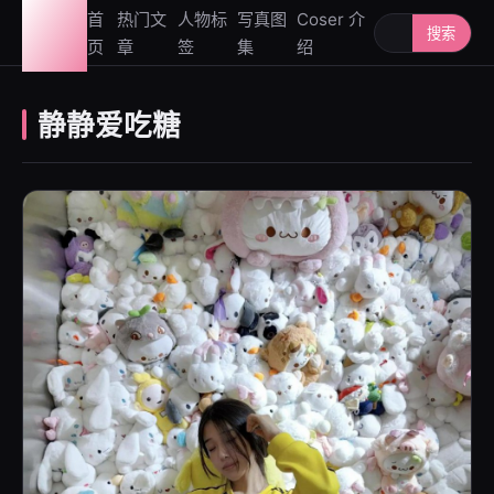
图鉴
首
热门文
人物标
写真图
Coser 介
搜索人物或写
搜索
页
章
签
集
绍
社
静静爱吃糖