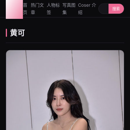
图鉴
首
热门文
人物标
写真图
Coser 介
搜索人物或写
搜索
页
章
签
集
绍
社
黄可