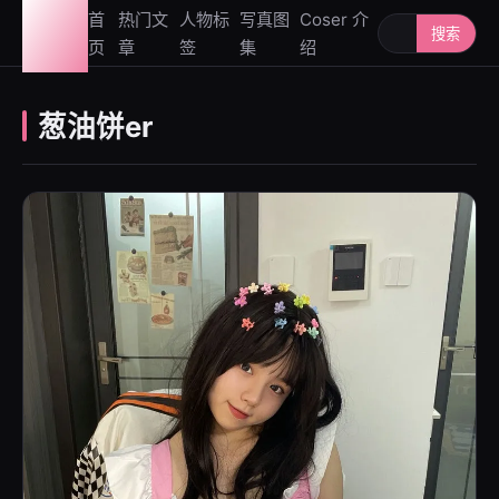
图鉴
首
热门文
人物标
写真图
Coser 介
搜索人物或写
搜索
页
章
签
集
绍
社
葱油饼er