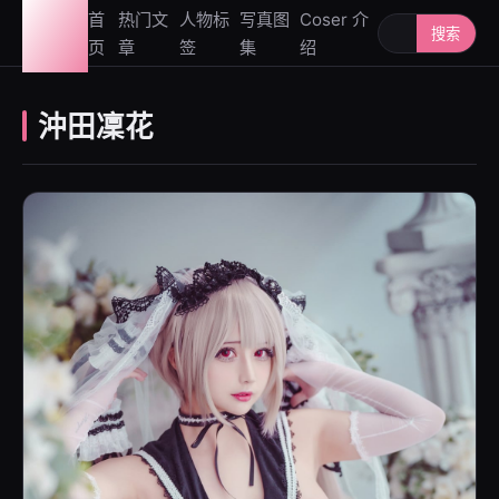
图鉴
首
热门文
人物标
写真图
Coser 介
搜索人物或写
搜索
页
章
签
集
绍
社
沖田凜花