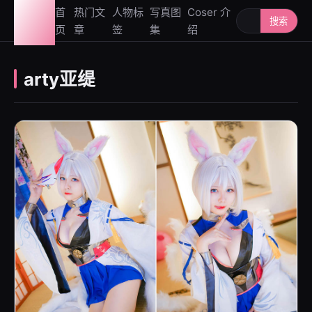
图鉴
首
热门文
人物标
写真图
Coser 介
搜索人物或写
搜索
页
章
签
集
绍
社
arty亚缇