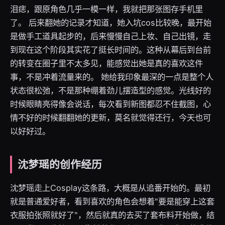
泪痣，跟原角色几乎一模一样，我就把那张图存手机里
了。 后来翻她的记录才知道，她入坑cos比较晚，最开始
是做手工道具起步的，后来慢慢自己上妆、自己出镜，走
到现在这个阶段其实花了挺长时间的。这种从幕后到台前
的转变在圈子里不太多见，能感觉出她是真的喜欢这件
事，不是冲着流量来的。 她给我印象最深的一点是整个人
状态很松弛，不是那种绷着劲儿摆造型的感觉。光线好的
时候眼睛亮得像会说话，每次看到新图都忍不住截图，心
情不好的时候翻翻她的更新，莫名就觉得还行，今天也可
以好好过。
沈梦瑶的创作经历
沈梦瑶走上Cosplay这条路，大概是从追番开始的。最初
就是普通爱好者，看到喜欢的角色会想着"要是能穿上这套
衣服拍张照就好了"，然后就真的去买了套布料开始做，结