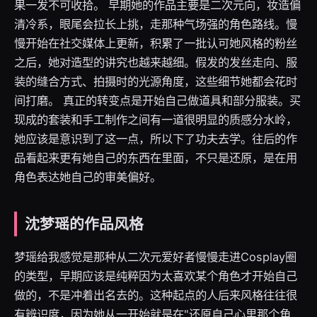
果一发不可收拾。 早期她的作品主要是二次元向，妆造偏
清冷系，眼尾会拉长上挑，走那种气场强的角色路线。慢
慢开始在社交媒体上更新，积累了一批认可她风格的粉丝
之后，她对造型的讲究也越来越细。假发的发丝走向、服
装的缝合方式、拍摄时的光源角度，这些细节她都会花时
间打磨。 真正的转变点是开始自己做道具和部分服装。买
现成的套装和手工制作之间有一道很明显的质感分水岭，
她应该是意识到了这一点，所以下了功夫去学。往后的作
品看起来更有她自己的东西在里面，不只是还原，是在用
角色表达她自己的审美偏好。
沈梦瑶的作品风格
梦瑶给我感觉是那种从二次元爱好者慢慢走进Cosplay圈
的类型，早期应该是纯粹因为太喜欢某个角色才开始自己
做的，不是冲着出名去的。这种起点的人后来风格往往很
有辨识度，因为她从一开始就是在"还原自己心里那个角