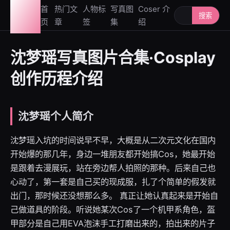
图鉴
首
热门文
人物标
写真图
Coser 介
搜索人物或写
搜索
页
章
签
集
绍
社
沈梦瑶写真图片合集·Cosplay
创作历程介绍
沈梦瑶个人简介
沈梦瑶入坑的时间说早不早，大概是从二次元文化在国内
开始爆的那几年，身边一堆朋友都开始搞Cos，她最开始
是跟着去漫展玩，站在旁边帮人拍照的那种。后来自己也
心动了，第一套是自己买的现成服，扎了个简单的假发就
出门，那时候还没想那么多。 真正让她认真起来是开始自
己做道具的阶段。听说她某次Cos了一个机甲系角色，盔
甲部分是自己用EVA泡沫手工打磨出来的，拍出来的片子