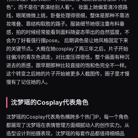
色"，而不是在"表演给别人看"。 妆面上她偏爱清冷感路
线，眼尾微微上挑，卧蚕处理得很细，整体是那种不靠浓
妆堆叠、靠结构取胜的路子。服装细节她很注重布料垂
感，拍的时候经常能看到面料随姿态带出的自然弧度，不
会为了好看强行摆pose。 后期调色是让她风格固定下来
的关键节点。大概在她cosplay了两三年之后，片子开始
往偏冷的青灰色调走，对比度压得很低，整个画面有种沉
进去的质感，跟早期那种比较直接的饱和色完全不一样。
这个转变之后她的片子开始被更多人截图传，圈子里才慢
慢有了记住她的人。
沈梦瑶的Cosplay代表角色
沈梦瑶的Cosplay代表角色横跨多个热门IP，每一个角色
都展现了沈梦瑶在表情管理方面细腻动人的创作实力。从
造型设计到拍摄表现，沈梦瑶的每套作品都值得细细品