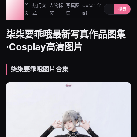
图鉴
首
热门文
人物标
写真图
Coser 介
搜索人物或写
搜索
页
章
签
集
绍
社
柒柒要乖哦最新写真作品图集
·Cosplay高清图片
柒柒要乖哦图片合集