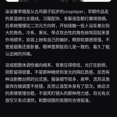
柒柒要乖哦是从古风圈子起步的cosplayer，早期作品走
的是温婉仕女路线，汉服配饰、发髻造型都打磨得很细。
后来她慢慢往二次元方向转，开始接触一些人设反差比较
大的角色，冷系、黑化、带点攻击性的角色她驾驭起来意
外地顺手。妆容上她有自己的偏好，眼部轮廓感很强，不
管是烟熏还是卧蚕，眼神里那股劲儿是一致的，看久了能
认出她的风格。
这组图整体调性偏向暗系，背景压得很低，光打在脸侧，
阴影留得很重，不是那种精修到发光的网红质感，反而有
种话剧舞台照的仪式感。服装细节挺多，肩甲、流苏这类
装饰在暗调里不抢镜，反而让造型本身有了层次。她这次
的表情管理也稳，不是死盯镜头的那种用力感，目光有点
放空又有点漠然，和整组图的氛围咬合得挺准。