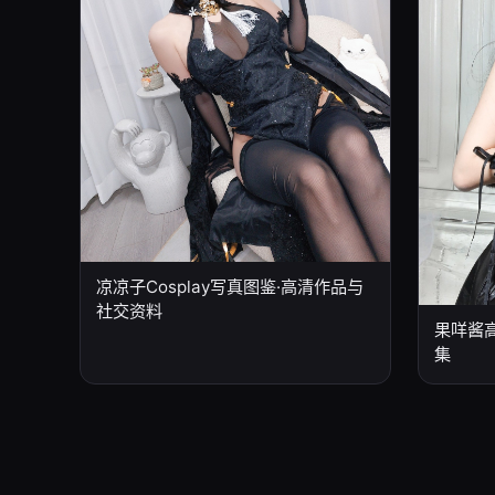
凉凉子Cosplay写真图鉴·高清作品与
社交资料
果咩酱高
集