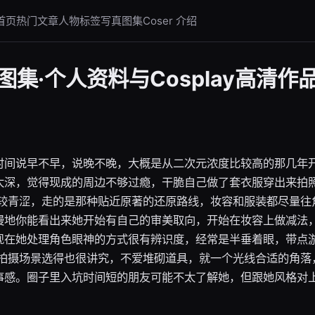
首页
热门文章
人物标签
写真图集
Coser 介绍
集·个人资料与Cosplay高清作
时间说早不早，说晚不晚，大概是从二次元浓度比较高的那几年
太深，觉得现成的周边不够过瘾，干脆自己做了套衣服穿出来拍
比较青涩，走的是那种贴近原著的还原路线，妆容和服装都尽量往
慢地你能看出来她开始有自己的审美取向，开始在妆容上做减法
现在她处理角色眼神的方式很有辨识度，经常是半垂着眼，带点
拍摄场景选得也很讲究，不爱堆砌道具，就一个光线合适的角落，
事感。圈子里入坑时间短的朋友可能不太了解她，但跟她风格对