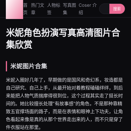
图鉴
首
热门文
人物标
写真图
Coser 介
搜索人物或写
搜索
页
章
签
集
绍
社
米妮角色扮演写真高清图片合
集欣赏
米妮图片合集
米妮入圈好几年了，早期做的是国风和奇幻系，妆造都是
自己研究、自己上手，从最开始对着教程磕磕绊绊，到后
来能把人物气质揣摩得很到位，这个过程其实走了挺长时
间的。她比较擅长处理"有故事感"的角色，不是那种靠精
致五官撑场面的路子，而是在表情和眼神上下功夫，让角
色看起来像是真的从那个世界走出来的人，而不只是穿了
件衣服站在那里。