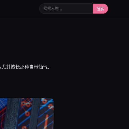
搜索人物或写真
搜索
她尤其擅长那种自带仙气、
。