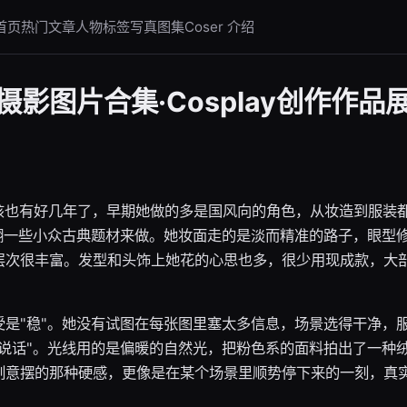
首页
热门文章
人物标签
写真图集
Coser 介绍
影图片合集·Cosplay创作作品
y应该也有好几年了，早期她做的多是国风向的角色，从妆造到服装
欢翻一些小众古典题材来做。她妆面走的是淡而精准的路子，眼型
层次很丰富。发型和头饰上她花的心思也多，很少用现成款，大
受是"稳"。她没有试图在每张图里塞太多信息，场景选得干净，
"说话"。光线用的是偏暖的自然光，把粉色系的面料拍出了一种
刻意摆的那种硬感，更像是在某个场景里顺势停下来的一刻，真