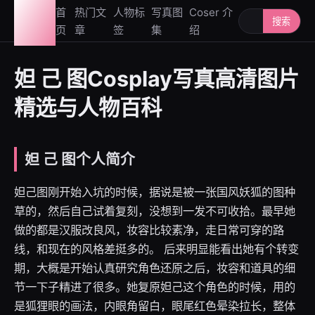
图鉴
首
热门文
人物标
写真图
Coser 介
搜索人物或写
搜索
页
章
签
集
绍
社
妲 己 图Cosplay写真高清图片
精选与人物百科
妲 己 图个人简介
妲己图刚开始入坑的时候，据说是被一张国风妖狐的图种
草的，然后自己试着复刻，没想到一发不可收拾。最早她
做的都是汉服改良风，妆容比较素净，走日常可穿的路
线，和现在的风格差挺多的。 后来明显能看出她有个转变
期，大概是开始认真研究角色还原之后，妆容和道具的细
节一下子精进了很多。她复原妲己这个角色的时候，用的
是狐狸眼的画法，内眼角留白，眼尾红色晕染拉长，整体