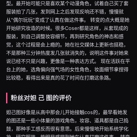
型。最开始可能只是喜欢某个动漫角色，试着自己买了套
服装拍了几张，发到网上之后发现反响还不错，慢慢就
从"偶尔玩玩"变成了认真在做这件事。 转变的点大概是她
开始研究妆造的时候。很多Coser都是这样，从套现成的
服装，到自己调整妆容细节，再到研究角色的神态和感
觉，这个过程是会上瘾的。她在社交媒体上更新也挺稳，
不是那种三分钟热度发几张就消失的，说明这件事对她来
说已经不只是兴趣，更像是一种表达方式。 现在活跃在平
台上的她，选角偏向强气场的女性角色，妆面细节拿捏得
比较稳，看得出来是真的花了时间在打磨这条路。
粉丝对妲 己 图的评价
妲己图好像是从高中那会儿开始接触cos的，最早看她发
的图还是一些小体量的游戏角色，妆容、道具都是自己捣
鼓，那种手工感反而很有意思。后来慢慢地开始系统学化