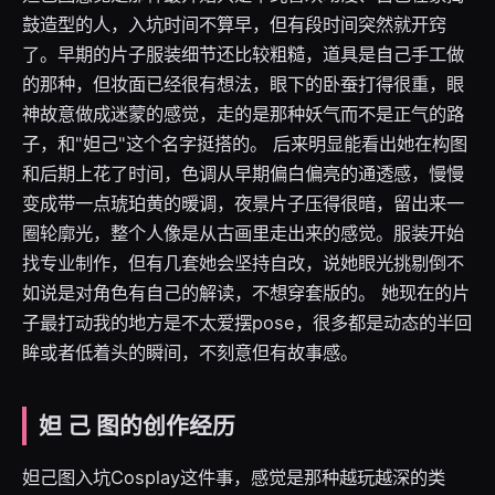
鼓造型的人，入坑时间不算早，但有段时间突然就开窍
了。早期的片子服装细节还比较粗糙，道具是自己手工做
的那种，但妆面已经很有想法，眼下的卧蚕打得很重，眼
神故意做成迷蒙的感觉，走的是那种妖气而不是正气的路
子，和"妲己"这个名字挺搭的。 后来明显能看出她在构图
和后期上花了时间，色调从早期偏白偏亮的通透感，慢慢
变成带一点琥珀黄的暖调，夜景片子压得很暗，留出来一
圈轮廓光，整个人像是从古画里走出来的感觉。服装开始
找专业制作，但有几套她会坚持自改，说她眼光挑剔倒不
如说是对角色有自己的解读，不想穿套版的。 她现在的片
子最打动我的地方是不太爱摆pose，很多都是动态的半回
眸或者低着头的瞬间，不刻意但有故事感。
妲 己 图的创作经历
妲己图入坑Cosplay这件事，感觉是那种越玩越深的类