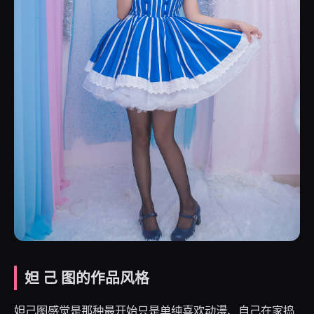
妲 己 图的作品风格
妲己图感觉是那种最开始只是单纯喜欢动漫、自己在家捣