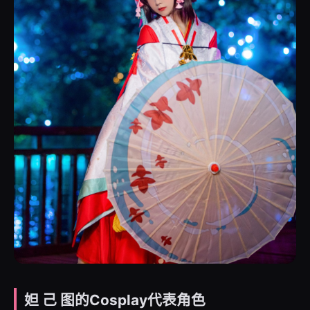
妲 己 图的Cosplay代表角色