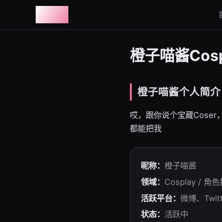
图鉴社
橙子喵酱Cos
橙子喵酱个人简介
哎，跟你说个宝藏Cose
都能把我
昵称：
橙子喵酱
领域：
Cosplay / 角
活跃平台：
微博、Twitt
状态：
活跃中