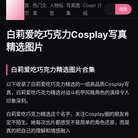
图鉴
首
热门文
人物标
写真图
Coser 介
搜索人物或写
搜索
页
章
签
集
绍
社
白莉爱吃巧克力Cosplay写真
精选图片
白莉爱吃巧克力精选图片合集
以下收录了白莉爱吃巧克力精选的一组高品质Cosplay写
真，白莉爱吃巧克力精选对战斗机甲风格角色的演绎令人
印象深刻。
白莉爱吃巧克力精选这个名字，关注Cosplay圈的朋友肯
定不陌生。她每次出片都感觉不是简单的角色还原，而是
真的把自己的理解和情感融入